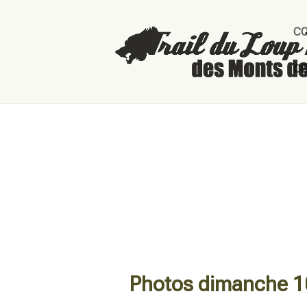
C
C
Photos dimanche 