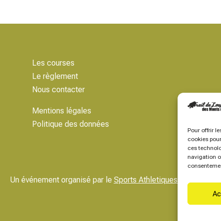
Les courses
Le règlement
Nous contacter
Mentions légales
Politique des données
Pour offrir l
cookies pour
ces technolo
navigation ou
consentement
Un événement organisé par le
Sports Athletiques Marchois
Ac