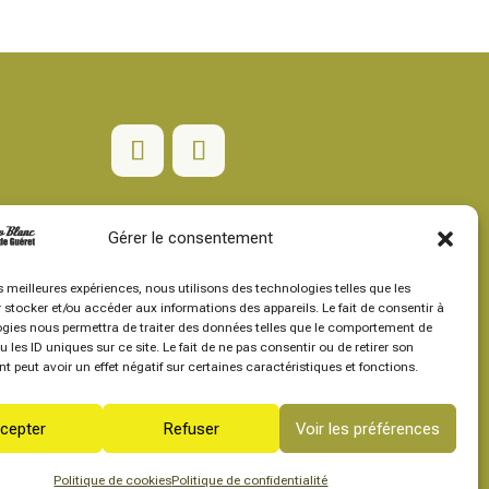
Adresse Postale
Gérer le consentement
Maison des Associations
es meilleures expériences, nous utilisons des technologies telles que les
11 rue de Braconne
 stocker et/ou accéder aux informations des appareils. Le fait de consentir à
23000 Guéret
gies nous permettra de traiter des données telles que le comportement de
 les ID uniques sur ce site. Le fait de ne pas consentir ou de retirer son
 peut avoir un effet négatif sur certaines caractéristiques et fonctions.
cepter
Refuser
Voir les préférences
Politique de cookies
Politique de confidentialité