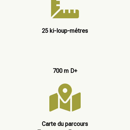

25 ki-loup-métres
700 m D+

Carte du parcours