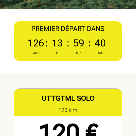
PREMIER DÉPART DANS
126
:
13
:
59
:
40
Jour
H
Min
Sec
UTTGTML SOLO
120 klm
120 €