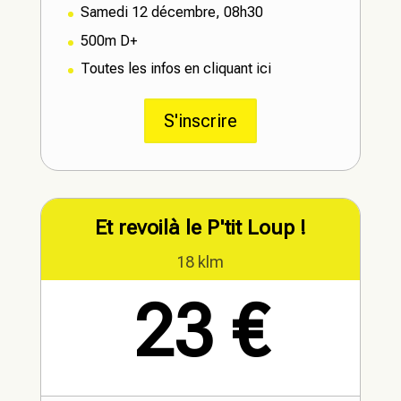
Samedi 12 décembre, 08h30
500m D+
Toutes les infos en cliquant ici
S'inscrire
Et revoilà le P'tit Loup !
18 klm
23 €