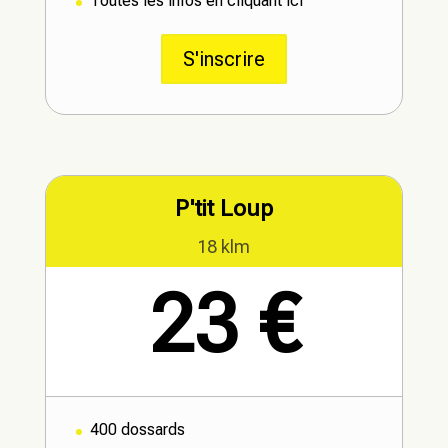
Toutes les infos en cliquant ici
S'inscrire
P'tit Loup
18 klm
23 €
400 dossards